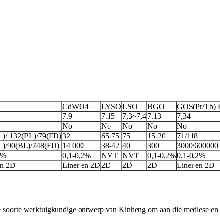
G
CdWO4
LYSO
LSO
BGO
GOS(Pr/Tb) 
7.9
7.15
7,3~7,4
7.13
7,34
No
No
No
No
No
)/ 132(BL)/79(FD)
32
65-75
75
15-20
71/118
L)/90(BL)/748(FD)
14 000
38-42
40
300
3000/600000
2%
0,1-0,2%
NVT
NVT
0,1-0,2%
0,1-0,2%
en 2D
Liner en 2D
2D
2D
2D
Liner en 2D
e soorte werktuigkundige ontwerp van Kinheng om aan die mediese en s