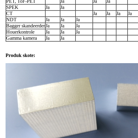
PET, ToF-PET
Ja
Ja
Ja
SPEK
Ja
Ja
CT
Ja
Ja
Ja
Ja
NDT
Ja
Ja
Ja
Bagger skandeerder
Ja
Ja
Ja
Houerkontrole
Ja
Ja
Ja
Gamma kamera
Ja
Ja
Produk skote: