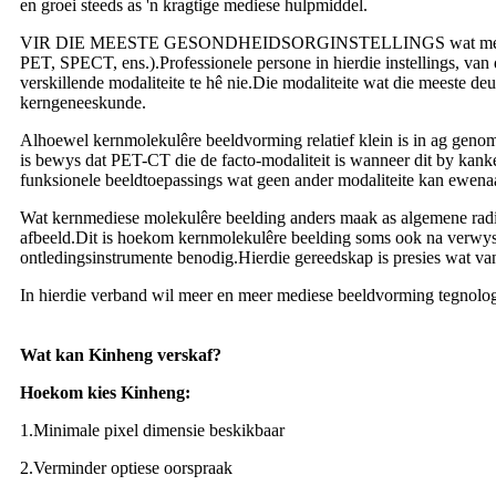
en groei steeds as 'n kragtige mediese hulpmiddel.
VIR DIE MEESTE GESONDHEIDSORGINSTELLINGS wat mediese diagnos
PET, SPECT, ens.).Professionele persone in hierdie instellings, van
verskillende modaliteite te hê nie.Die modaliteite wat die meeste
kerngeneeskunde.
Alhoewel kernmolekulêre beeldvorming relatief klein is in ag genome
is bewys dat PET-CT die de facto-modaliteit is wanneer dit by kan
funksionele beeldtoepassings wat geen ander modaliteite kan ewenaa
Wat kernmediese molekulêre beelding anders maak as algemene radio
afbeeld.Dit is hoekom kernmolekulêre beelding soms ook na verwys w
ontledingsinstrumente benodig.Hierdie gereedskap is presies wat v
In hierdie verband wil meer en meer mediese beeldvorming tegnolo
Wat kan Kinheng verskaf?
Hoekom kies Kinheng:
1.Minimale pixel dimensie beskikbaar
2.Verminder optiese oorspraak