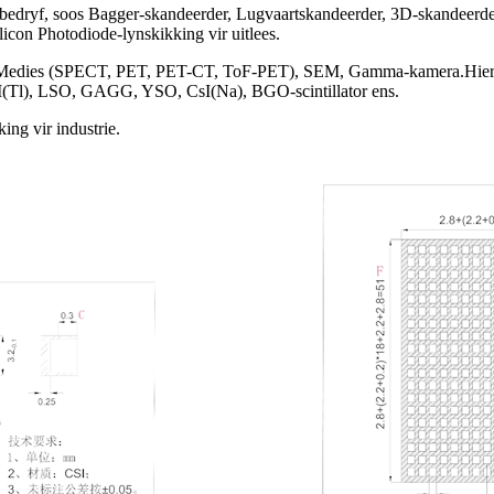
iebedryf, soos Bagger-skandeerder, Lugvaartskandeerder, 3D-skandeerd
icon Photodiode-lynskikking vir uitlees.
nd Medies (SPECT, PET, PET-CT, ToF-PET), SEM, Gamma-kamera.Hierd
sI(Tl), LSO, GAGG, YSO, CsI(Na), BGO-scintillator ens.
ing vir industrie.