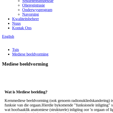
Sekuriteitsinspeksie
Olieregistrasie
Onderwysprogram
Navorsing
Kwaliteitsbeheer
Nuus
Kontak Ons
English
Tuis
Mediese beeldvorming
Mediese beeldvorming
Wat is Mediese beelding?
Kernmediese beeldvorming (ook genoem radionukliedskandering) is 'n
funksie van die orgaan.Hierdie bykomende "funksionele inligting" s
wat hoofsaaklik anatomiese (strukturele) inligting oor 'n orgaan o