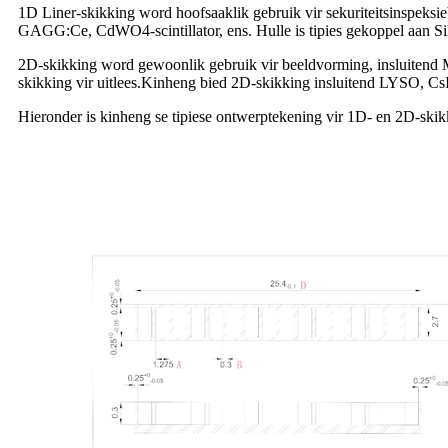
1D Liner-skikking word hoofsaaklik gebruik vir sekuriteitsinspeks
GAGG:Ce, CdWO4-scintillator, ens. Hulle is tipies gekoppel aan Sil
2D-skikking word gewoonlik gebruik vir beeldvorming, insluite
skikking vir uitlees.Kinheng bied 2D-skikking insluitend LYSO, C
Hieronder is kinheng se tipiese ontwerptekening vir 1D- en 2D-skikk