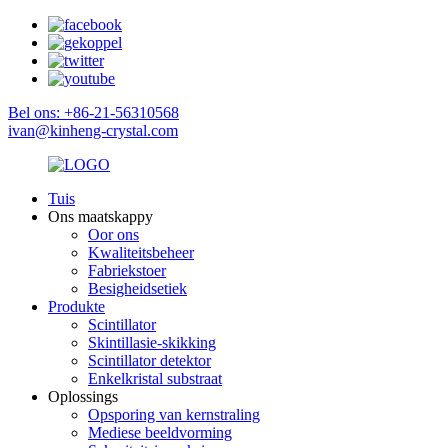
Bel ons: +86-21-56310568
ivan@kinheng-crystal.com
Tuis
Ons maatskappy
Oor ons
Kwaliteitsbeheer
Fabriekstoer
Besigheidsetiek
Produkte
Scintillator
Skintillasie-skikking
Scintillator detektor
Enkelkristal substraat
Oplossings
Opsporing van kernstraling
Mediese beeldvorming