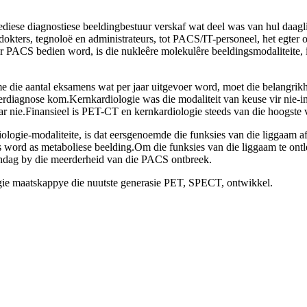
tiese beeldingbestuur verskaf wat deel was van hul daaglikse le
 dokters, tegnoloë en administrateurs, tot PACS/IT-personeel, het egter
 deur PACS bedien word, is die nukleêre molekulêre beeldingsmodalitei
 die aantal eksamens wat per jaar uitgevoer word, moet die belangrikhe
kerdiagnose kom.Kernkardiologie was die modaliteit van keuse vir nie
r nie.Finansieel is PET-CT en kernkardiologie steeds van die hoogste 
logie-modaliteite, is dat eersgenoemde die funksies van die liggaam a
ord as metaboliese beelding.Om die funksies van die liggaam te ontleed
andag by die meerderheid van die PACS ontbreek.
gie maatskappye die nuutste generasie PET, SPECT, ontwikkel.