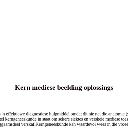
Kern mediese beelding oplossings
 effektiewe diagnostiese hulpmiddel omdat dit nie net die anatomie (s
tel kerngeneeskunde in staat om sekere siektes en verskeie mediese toe
f liggaamsdeel verskaf.Kerngeneeskunde kan waardevol wees in die vroe