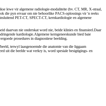
we vir algemene radiologie-modaliteite (bv. CT, MR, X-straal,
 ook die pyn ervaar om nie behoorlike PACS-oplossings vir 'n reeks
te, insluitend PET-CT, SPECT-CT, kernkardiologie en algemene
id daarvan nie onderskat word nie, beide klinies en finansieel.Daar
-indringende kardiologie.Algemene kerngeneeskunde bied baie
vergoede prosedures in diagnostiese beelding.
fbeeld, terwyl laasgenoemde die anatomie van die liggaam
 uit die beelde wat verkry is, word spesiale besigtigings- en