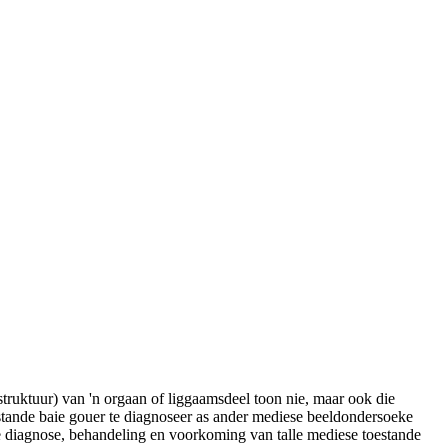
truktuur) van 'n orgaan of liggaamsdeel toon nie, maar ook die
stande baie gouer te diagnoseer as ander mediese beeldondersoeke
ë diagnose, behandeling en voorkoming van talle mediese toestande