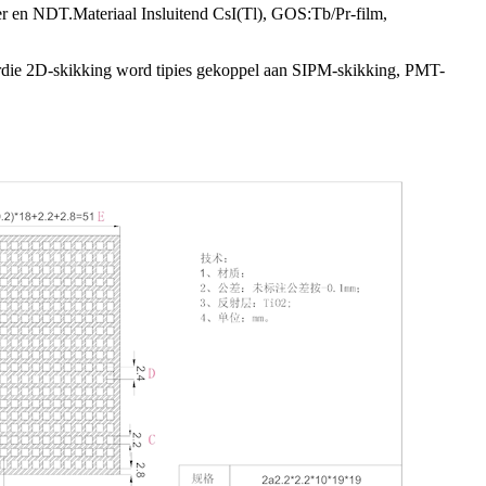
er en NDT.Materiaal Insluitend CsI(Tl), GOS:Tb/Pr-film,
ie 2D-skikking word tipies gekoppel aan SIPM-skikking, PMT-