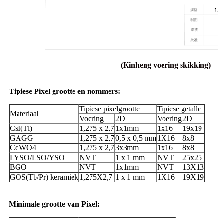
(Kinheng voering skikking)
Tipiese Pixel grootte en nommers:
Tipiese pixelgrootte
Tipiese getalle
Materiaal
Voering
2D
Voering
2D
CsI(Tl)
1,275 x 2,7
1x1mm
1x16
19x19
GAGG
1,275 x 2,7
0,5 x 0,5 mm
1X16
8x8
CdWO4
1,275 x 2,7
3x3mm
1x16
8x8
LYSO/LSO/YSO
NVT
1 x 1 mm
NVT
25x25
BGO
NVT
1x1mm
NVT
13X13
GOS(Tb/Pr) keramiek
1,275X2,7
1 x 1 mm
1X16
19X19
Minimale grootte van Pixel: