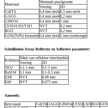
Minimale pixelgrootte
Materiaal
Voering
2D
CsI(Tl)
0,4 mm steek
0,5 mm steek
GAGG
0,4 mm steek
0,2 mm
CdWO4
0,4 mm steek
1 mm
LYSO/LSO/YSO
NVT
0,2 mm
BGO
NVT
0,2 mm
GOS(Tb/Pr) keramiek
0,4 mm steek
1 mm toonhoogte
Scintillation Array Reflector en Adhesive parameter:
Dikte van reflektor+kleefmiddel
Reflektor
Voering
2D
TiO2
0,1-1 mm
0,1-1 mm
BaSO4
0,1 mm
0,1-0,5 mm
ESR
NVT
0,08 mm
E60
NVT
0,075 mm
Aansoek:
Item naam
CsI(Tl)
GAGG
CdWO4
LYSO
LSO
BGO
GOS(