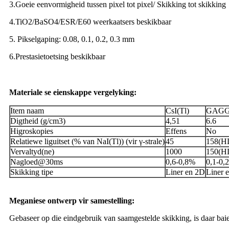
3.Goeie eenvormigheid tussen pixel tot pixel/ Skikking tot skikking
4.TiO2/BaSO4/ESR/E60 weerkaatsers beskikbaar
5. Pikselgaping: 0.08, 0.1, 0.2, 0.3 mm
6.Prestasietoetsing beskikbaar
Materiale se eienskappe vergelyking:
Item naam
CsI(Tl)
GAG
Digtheid (g/cm3)
4,51
6.6
Higroskopies
Effens
No
Relatiewe liguitset (% van NaI(Tl)) (vir γ-strale)
45
158(HL
Vervaltyd(ne)
1000
150(H
Nagloed@30ms
0,6-0,8%
0,1-0,
Skikking tipe
Liner en 2D
Liner 
Meganiese ontwerp vir samestelling:
Gebaseer op die eindgebruik van saamgestelde skikking, is daar bai