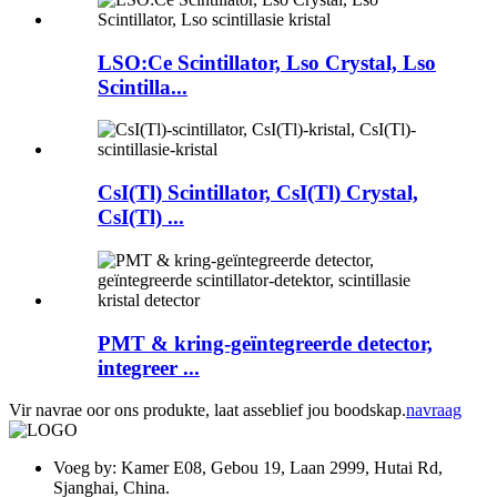
LSO:Ce Scintillator, Lso Crystal, Lso
Scintilla...
CsI(Tl) Scintillator, CsI(Tl) Crystal,
CsI(Tl) ...
PMT & kring-geïntegreerde detector,
integreer ...
Vir navrae oor ons produkte, laat asseblief jou boodskap.
navraag
Voeg by: Kamer E08, Gebou 19, Laan 2999, Hutai Rd,
Sjanghai, China.