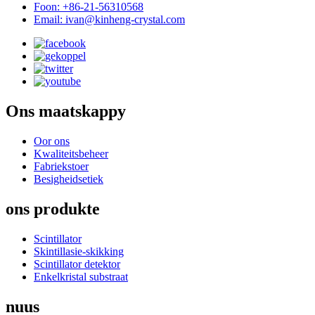
Foon: +86-21-56310568
Email: ivan@kinheng-crystal.com
Ons maatskappy
Oor ons
Kwaliteitsbeheer
Fabriekstoer
Besigheidsetiek
ons produkte
Scintillator
Skintillasie-skikking
Scintillator detektor
Enkelkristal substraat
nuus