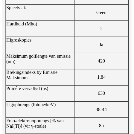
Spleetvlak
Geen
Hardheid (Mho)
2
Higroskopies
Ja
Maksimum golflengte van emissie
420
(nm)
Brekingsindeks by Emissie
1,84
Maksimum
Primêre vervaltyd (ns)
630
Ligopbrengs (fotone/keV)
38-44
Foto-elektronopbrengs [% van
85
NaI(Tl)] (vir γ-strale)