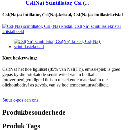
CsI(Na) Scintillator, Csi (...
CsI(Na)-scintillator, Csi(Na)-kristal, CsI(Na)-scintillasiekristal
Kort beskrywing:
CsI(Na) het hoë liguitset (85% van NaI(TI)), emissiepiek is goed
gepas by die fotokatode-sensitiwiteit van 'n bialkali-
fotovermenigvuldiger.Dit is 'n uitstekende materiaal in die
oliehoutbedryf as gevolg van sy hoë temperatuurstabiliteit.
Stuur e-pos aan ons
Produkbesonderhede
Produk Tags