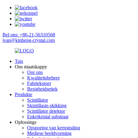
Bel ons: +86-21-56310568
ivan@kinheng-crystal.com
Tuis
Ons maatskappy
Oor ons
Kwaliteitsbeheer
Fabriekstoer
Besigheidsetiek
Produkte
Scintillator
Skintillasie-skikking
Scintillator detektor
Enkelkristal substraat
Oplossings
Opsporing van kernstraling
Mediese beeldvorming