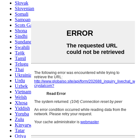
Slovak
Slovenian
Somali
Samoan
Scots Gaelic
Shona
Sindhi
Sundanese
Swahili
Tajik
Tamil
Telugu
Thai
Ukrainian
Urdu
Uzbek
Vietnamese
Welsh
Xhosa
Yiddish
Yoruba
Zulu
Kinyarwanda
Tatar
Oriya