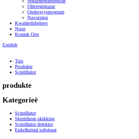
Sekuriteitsinspeksie
Olieregistrasie
Onderwysprogram
Navorsing
Kwaliteitsbeheer
Nuus
Kontak Ons
English
Tuis
Produkte
Scintillator
produkte
Kategorieë
Scintillator
Skintillasie-skikking
Scintillator detektor
Enkelkristal substraat