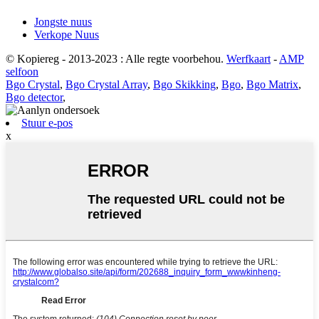
Jongste nuus
Verkope Nuus
© Kopiereg - 2013-2023 : Alle regte voorbehou.
Werfkaart
-
AMP
selfoon
Bgo Crystal
,
Bgo Crystal Array
,
Bgo Skikking
,
Bgo
,
Bgo Matrix
,
Bgo detector
,
Stuur e-pos
x