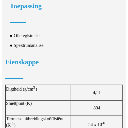
Toepassing
● Olieregistrasie
● Spektrumanalise
Eienskappe
3
Digtheid (g/cm
）
4,51
Smeltpunt (K)
894
Termiese uitbreidingskoëffisiënt
-6
-1
54 x 10
(K
)