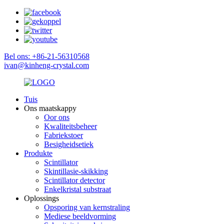
Bel ons: +86-21-56310568
ivan@kinheng-crystal.com
Tuis
Ons maatskappy
Oor ons
Kwaliteitsbeheer
Fabriekstoer
Besigheidsetiek
Produkte
Scintillator
Skintillasie-skikking
Scintillator detector
Enkelkristal substraat
Oplossings
Opsporing van kernstraling
Mediese beeldvorming