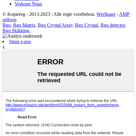
Verkope Nuus
© Kopiereg - 2013-2023 : Alle regte voorbehou.
Werfkaart
-
AMP
selfoon
Bgo
,
Bgo Matrix
,
Bgo Crystal Array
,
Bgo Crystal
,
Bgo detector
,
Bgo Skikking
,
Stuur e-pos
x