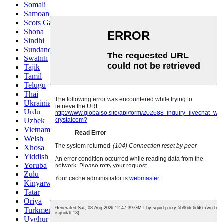
Somali
Samoan
Scots Gaelic
Shona
Sindhi
Sundanese
Swahili
Tajik
Tamil
Telugu
Thai
Ukrainian
Urdu
Uzbek
Vietnamese
Welsh
Xhosa
Yiddish
Yoruba
Zulu
Kinyarwanda
Tatar
Oriya
Turkmen
Uyghur