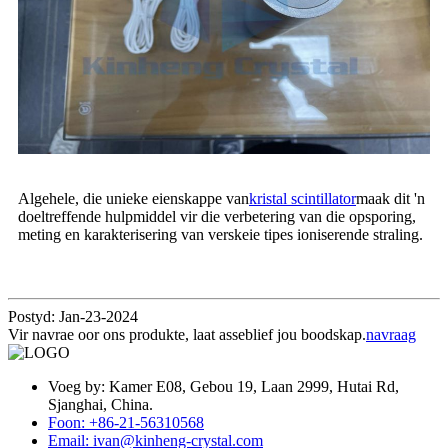
Algehele, die unieke eienskappe van
kristal scintillator
maak dit 'n
doeltreffende hulpmiddel vir die verbetering van die opsporing,
meting en karakterisering van verskeie tipes ioniserende straling.
Postyd: Jan-23-2024
Vir navrae oor ons produkte, laat asseblief jou boodskap.
navraag
Voeg by: Kamer E08, Gebou 19, Laan 2999, Hutai Rd,
Sjanghai, China.
Foon: +86-21-56310568
Email: ivan@kinheng-crystal.com