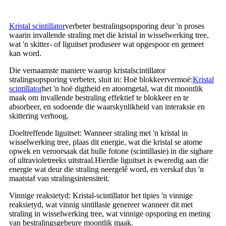
Kristal scintillator
verbeter bestralingsopsporing deur 'n proses
waarin invallende straling met die kristal in wisselwerking tree,
wat 'n skitter- of liguitset produseer wat opgespoor en gemeet
kan word.
Die vernaamste maniere waarop kristalscintillator
stralingsopsporing verbeter, sluit in: Hoë blokkeervermoë:
Kristal
scintillator
het 'n hoë digtheid en atoomgetal, wat dit moontlik
maak om invallende bestraling effektief te blokkeer en te
absorbeer, en sodoende die waarskynlikheid van interaksie en
skittering verhoog.
Doeltreffende liguitset: Wanneer straling met 'n kristal in
wisselwerking tree, plaas dit energie, wat die kristal se atome
opwek en veroorsaak dat hulle fotone (scintillasie) in die sigbare
of ultravioletreeks uitstraal.Hierdie liguitset is eweredig aan die
energie wat deur die straling neergelê word, en verskaf dus 'n
maatstaf van stralingsintensiteit.
Vinnige reaksietyd: Kristal-scintillator het tipies 'n vinnige
reaksietyd, wat vinnig sintillasie genereer wanneer dit met
straling in wisselwerking tree, wat vinnige opsporing en meting
van bestralingsgebeure moontlik maak.