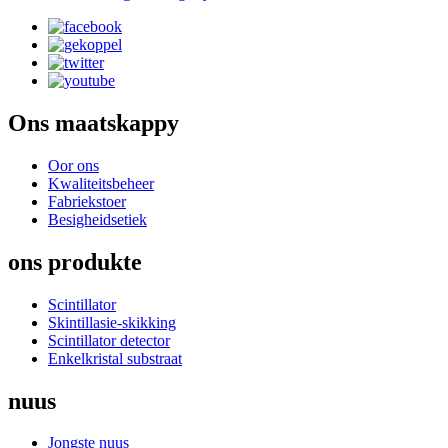
Ons maatskappy
Oor ons
Kwaliteitsbeheer
Fabriekstoer
Besigheidsetiek
ons produkte
Scintillator
Skintillasie-skikking
Scintillator detector
Enkelkristal substraat
nuus
Jongste nuus