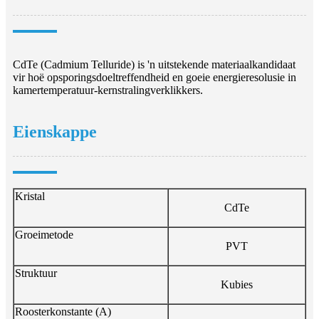
CdTe (Cadmium Telluride) is 'n uitstekende materiaalkandidaat
vir hoë opsporingsdoeltreffendheid en goeie energieresolusie in
kamertemperatuur-kernstralingverklikkers.
Eienskappe
Kristal
CdTe
Groeimetode
PVT
Struktuur
Kubies
Roosterkonstante (A)