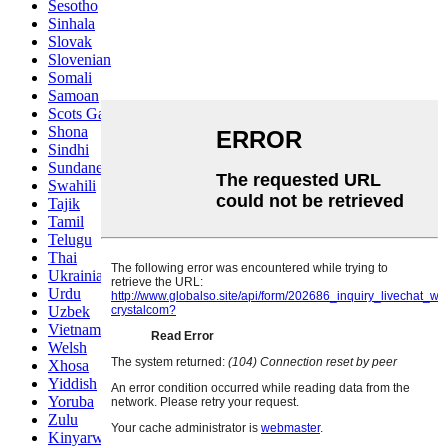
Sesotho
Sinhala
Slovak
Slovenian
Somali
Samoan
Scots Gaelic
Shona
Sindhi
Sundanese
Swahili
Tajik
Tamil
Telugu
Thai
Ukrainian
Urdu
Uzbek
Vietnamese
Welsh
Xhosa
Yiddish
Yoruba
Zulu
Kinyarwanda