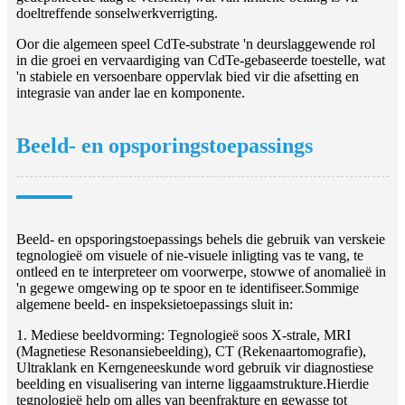
doeltreffende sonselwerkverrigting.
Oor die algemeen speel CdTe-substrate 'n deurslaggewende rol
in die groei en vervaardiging van CdTe-gebaseerde toestelle, wat
'n stabiele en versoenbare oppervlak bied vir die afsetting en
integrasie van ander lae en komponente.
Beeld- en opsporingstoepassings
Beeld- en opsporingstoepassings behels die gebruik van verskeie
tegnologieë om visuele of nie-visuele inligting vas te vang, te
ontleed en te interpreteer om voorwerpe, stowwe of anomalieë in
'n gegewe omgewing op te spoor en te identifiseer.Sommige
algemene beeld- en inspeksietoepassings sluit in:
1. Mediese beeldvorming: Tegnologieë soos X-strale, MRI
(Magnetiese Resonansiebeelding), CT (Rekenaartomografie),
Ultraklank en Kerngeneeskunde word gebruik vir diagnostiese
beelding en visualisering van interne liggaamstrukture.Hierdie
tegnologieë help om alles van beenfrakture en gewasse tot