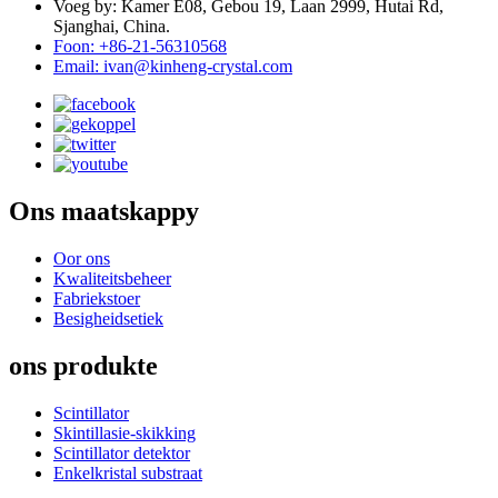
Voeg by: Kamer E08, Gebou 19, Laan 2999, Hutai Rd,
Sjanghai, China.
Foon: +86-21-56310568
Email: ivan@kinheng-crystal.com
Ons maatskappy
Oor ons
Kwaliteitsbeheer
Fabriekstoer
Besigheidsetiek
ons produkte
Scintillator
Skintillasie-skikking
Scintillator detektor
Enkelkristal substraat