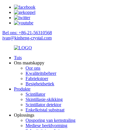
Bel ons: +86-21-56310568
ivan@kinheng-crystal.com
Tuis
Ons maatskappy
Oor ons
Kwaliteitsbeheer
Fabriekstoer
Besigheidsetiek
Produkte
Scintillator
Skintillasie-skikking
Scintillator detektor
Enkelkristal substraat
Oplossings
Opsporing van kernstraling
Mediese beeldvorming