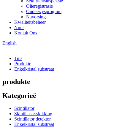
Sekuriteitsinspeksie
Olieregistrasie
Onderwysprogram
Navorsing
Kwaliteitsbeheer
Nuus
Kontak Ons
English
Tuis
Produkte
Enkelkristal substraat
produkte
Kategorieë
Scintillator
Skintillasie-skikking
Scintillator detektor
Enkelkristal substraat