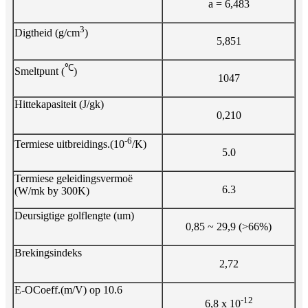
a = 6,483
3
Digtheid (g/cm
)
5,851
℃
Smeltpunt (
)
1047
Hittekapasiteit (J/gk)
0,210
-6
Termiese uitbreidings.(10
/K)
5.0
Termiese geleidingsvermoë
6.3
(W/mk by 300K)
Deursigtige golflengte (um)
0,85 ~ 29,9 (>66%)
Brekingsindeks
2,72
E-OCoeff.(m/V) op 10.6
-12
6,8 x 10