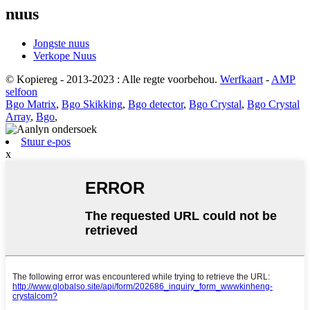
nuus
Jongste nuus
Verkope Nuus
© Kopiereg - 2013-2023 : Alle regte voorbehou.
Werfkaart
-
AMP
selfoon
Bgo Matrix
,
Bgo Skikking
,
Bgo detector
,
Bgo Crystal
,
Bgo Crystal
Array
,
Bgo
,
Stuur e-pos
x