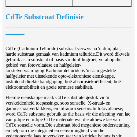
CdTe Substraat Definisie
CdTe (Cadmium Telluride) substraat verwys na 'n dun, plat,
harde substraat gemaak van kadmium telluride.Dit word dikwels
gebruik as 'n substraat of basis vir dunfilmgroei, veral op die
gebied van fotovoltaïese en halfgeleier-
toestelvervaardiging.Kadmiumtelluride is 'n saamgestelde
halfgeleier met uitstekende opto-elektroniese eienskappe,
insluitend direkte bandgaping, hoë absorpsiekoëffisiënt, hoë
elektronmobiliteit en goeie termiese stabiliteit.
Hierdie eienskappe maak CdTe-substrate geskik vir 'n
verskeidenheid toepassings, soos sonselle, X-straal- en
gammastraalverklikkers, en infrarooi sensors.In fotovoltaïese,
word CdTe substrate gebruik as die basis vir die afsetting van lae
van p-tipe en n-tipe CdTe materiale wat die aktiewe lae van
CdTe sonselle vorm.Die substraat bied meganiese ondersteuning
en help om die integriteit en eenvormigheid van die
gedeponeerde laag te verseker, wat van kritieke belang is vir