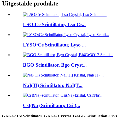
Uitgestalde produkte
LSO:Ce Scintillator, Lso Cr...
LYSO:Ce Scintillator, Lyso ...
BGO Scintillator, Bgo Cryst...
NaI(Tl) Scintillator, NaI(T...
CsI(Na) Scintillator, Csi (...
GAGG: Ce Scintillator, GAGG Crystal, GAGG Scintillation Crys