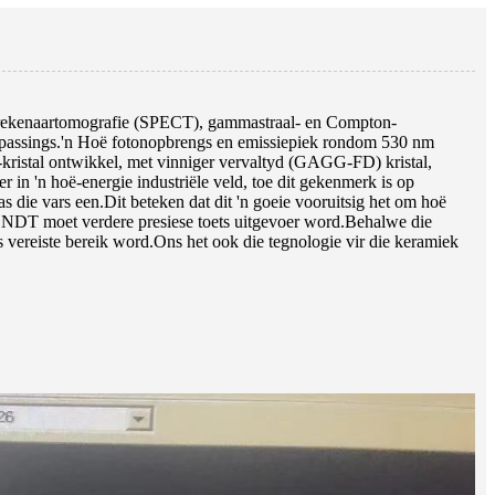
-rekenaartomografie (SPECT), gammastraal- en Compton-
passings.'n Hoë fotonopbrengs en emissiepiek rondom 530 nm
-kristal ontwikkel, met vinniger vervaltyd (GAGG-FD) kristal,
 in 'n hoë-energie industriële veld, toe dit gekenmerk is op
s die vars een.Dit beteken dat dit 'n goeie vooruitsig het om hoë
ir NDT moet verdere presiese toets uitgevoer word.Behalwe die
s vereiste bereik word.Ons het ook die tegnologie vir die keramiek