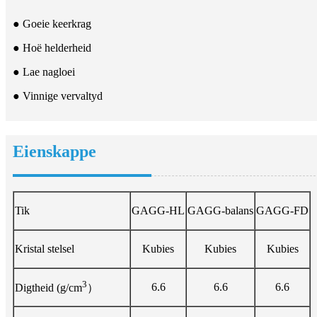
● Goeie keerkrag
● Hoë helderheid
● Lae nagloei
● Vinnige vervaltyd
Eienskappe
Tik
GAGG-HL
GAGG-balans
GAGG-FD
Kristal stelsel
Kubies
Kubies
Kubies
3
6.6
6.6
6.6
Digtheid (g/cm
）