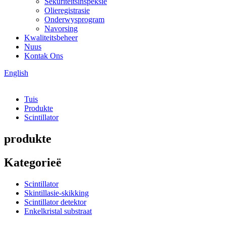
Sekuriteitsinspeksie
Olieregistrasie
Onderwysprogram
Navorsing
Kwaliteitsbeheer
Nuus
Kontak Ons
English
Tuis
Produkte
Scintillator
produkte
Kategorieë
Scintillator
Skintillasie-skikking
Scintillator detektor
Enkelkristal substraat