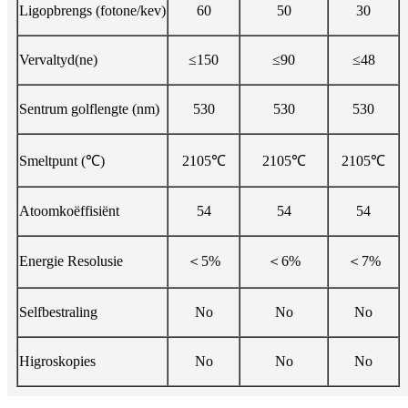
Ligopbrengs (fotone/kev)
60
50
30
Vervaltyd(ne)
≤150
≤90
≤48
Sentrum golflengte (nm)
530
530
530
Smeltpunt (℃)
2105℃
2105℃
2105℃
Atoomkoëffisiënt
54
54
54
Energie Resolusie
＜5%
＜6%
＜7%
Selfbestraling
No
No
No
Higroskopies
No
No
No