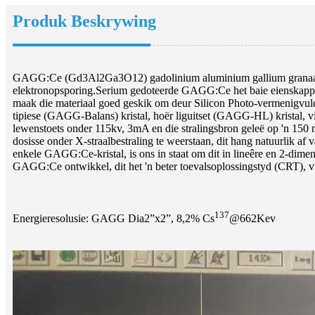
Produk Beskrywing
GAGG:Ce (Gd3Al2Ga3O12) gadolinium aluminium gallium granaat ged
elektronopsporing.Serium gedoteerde GAGG:Ce het baie eienskappe
maak die materiaal goed geskik om deur Silicon Photo-vermenigvuldi
tipiese (GAGG-Balans) kristal, hoër liguitset (GAGG-HL) kristal, vir
lewenstoets onder 115kv, 3mA en die stralingsbron geleë op 'n 150 mm
dosisse onder X-straalbestraling te weerstaan, dit hang natuurlik 
enkele GAGG:Ce-kristal, is ons in staat om dit in lineêre en 2-dimen
GAGG:Ce ontwikkel, dit het 'n beter toevalsoplossingstyd (CRT), vin
137
Energieresolusie: GAGG Dia2”x2”, 8,2% Cs
@662Kev