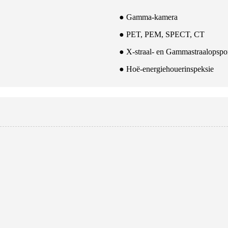
● Gamma-kamera
● PET, PEM, SPECT, CT
● X-straal- en Gammastraalopspo
● Hoë-energiehouerinspeksie