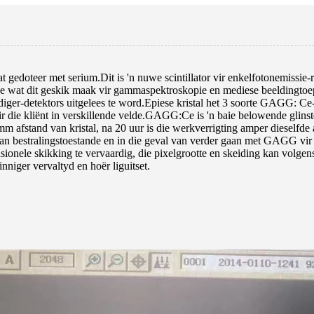
oteer met serium.Dit is 'n nuwe scintillator vir enkelfotonemissie
 wat dit geskik maak vir gammaspektroskopie en mediese beeldingtoe
ger-detektors uitgelees te word.Epiese kristal het 3 soorte GAGG: Ce
 die kliënt in verskillende velde.GAGG:Ce is 'n baie belowende glinster
 afstand van kristal, na 20 uur is die werkverrigting amper dieselfde a
af van bestralingstoestande en in die geval van verder gaan met GAGG v
sionele skikking te vervaardig, die pixelgrootte en skeiding kan volgen
niger vervaltyd en hoër liguitset.