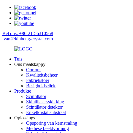
Bel ons: +86-21-56310568
ivan@kinheng-crystal.com
Tuis
Ons maatskappy
Oor ons
Kwaliteitsbeheer
Fabriekstoer
Besigheidsetiek
Produkte
Scintillator
Skintillasie-skikking
Scintillator detektor
Enkelkristal substraat
Oplossings
Opsporing van kernstraling
Mediese beeldvorming