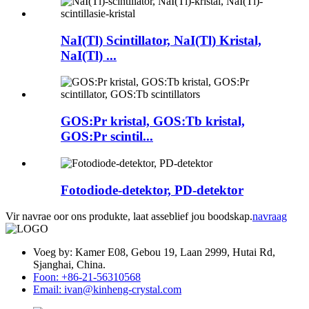
NaI(Tl) Scintillator, NaI(Tl) Kristal,
NaI(Tl) ...
GOS:Pr kristal, GOS:Tb kristal,
GOS:Pr scintil...
Fotodiode-detektor, PD-detektor
Vir navrae oor ons produkte, laat asseblief jou boodskap.
navraag
Voeg by: Kamer E08, Gebou 19, Laan 2999, Hutai Rd,
Sjanghai, China.
Foon: +86-21-56310568
Email: ivan@kinheng-crystal.com