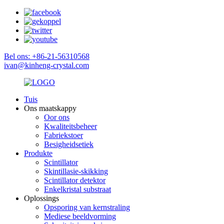
Bel ons: +86-21-56310568
ivan@kinheng-crystal.com
Tuis
Ons maatskappy
Oor ons
Kwaliteitsbeheer
Fabriekstoer
Besigheidsetiek
Produkte
Scintillator
Skintillasie-skikking
Scintillator detektor
Enkelkristal substraat
Oplossings
Opsporing van kernstraling
Mediese beeldvorming