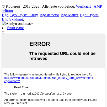
© Kopiereg - 2013-2023 : Alle regte voorbehou.
Werfkaart
-
AMP
selfoon
Bgo
,
Bgo Crystal Array
,
Bgo detector
,
Bgo Matrix
,
Bgo Crystal
,
Bgo Skikking
,
Stuur e-pos
x