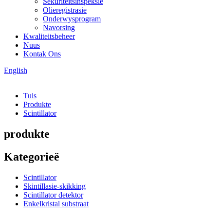
Sekuriteitsinspeksie
Olieregistrasie
Onderwysprogram
Navorsing
Kwaliteitsbeheer
Nuus
Kontak Ons
English
Tuis
Produkte
Scintillator
produkte
Kategorieë
Scintillator
Skintillasie-skikking
Scintillator detektor
Enkelkristal substraat