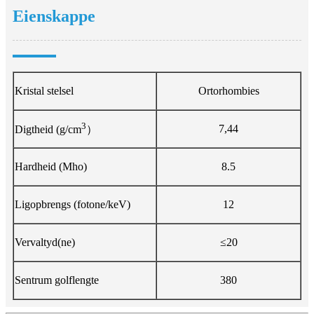
Eienskappe
Kristal stelsel
Ortorhombies
3
7,44
Digtheid (g/cm
）
Hardheid (Mho)
8.5
Ligopbrengs (fotone/keV)
12
Vervaltyd(ne)
≤20
Sentrum golflengte
380