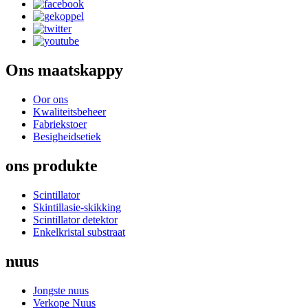
Ons maatskappy
Oor ons
Kwaliteitsbeheer
Fabriekstoer
Besigheidsetiek
ons produkte
Scintillator
Skintillasie-skikking
Scintillator detektor
Enkelkristal substraat
nuus
Jongste nuus
Verkope Nuus