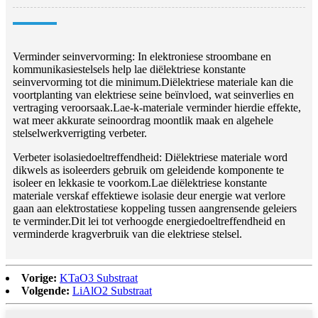
Verminder seinvervorming: In elektroniese stroombane en
kommunikasiestelsels help lae diëlektriese konstante
seinvervorming tot die minimum.Diëlektriese materiale kan die
voortplanting van elektriese seine beïnvloed, wat seinverlies en
vertraging veroorsaak.Lae-k-materiale verminder hierdie effekte,
wat meer akkurate seinoordrag moontlik maak en algehele
stelselwerkverrigting verbeter.
Verbeter isolasiedoeltreffendheid: Diëlektriese materiale word
dikwels as isoleerders gebruik om geleidende komponente te
isoleer en lekkasie te voorkom.Lae diëlektriese konstante
materiale verskaf effektiewe isolasie deur energie wat verlore
gaan aan elektrostatiese koppeling tussen aangrensende geleiers
te verminder.Dit lei tot verhoogde energiedoeltreffendheid en
verminderde kragverbruik van die elektriese stelsel.
Vorige:
KTaO3 Substraat
Volgende:
LiAlO2 Substraat