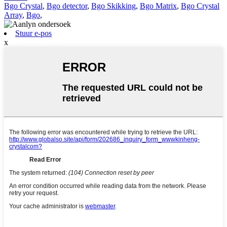
Bgo Crystal
,
Bgo detector
,
Bgo Skikking
,
Bgo Matrix
,
Bgo Crystal
Array
,
Bgo
,
Stuur e-pos
x