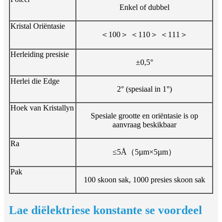
Enkel of dubbel
Kristal Oriëntasie
＜100＞ ＜110＞ ＜111＞
Herleiding presisie
±0,5°
Herlei die Edge
2° (spesiaal in 1°)
Hoek van Kristallyn
Spesiale grootte en oriëntasie is op
aanvraag beskikbaar
Ra
≤5Å（5µm×5µm）
Pak
100 skoon sak, 1000 presies skoon sak
Lae diëlektriese konstante se voordeel