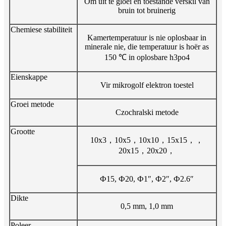
Om uit te gloei en toestande verskil van
bruin tot bruinerig
Chemiese stabiliteit
Kamertemperatuur is nie oplosbaar in
minerale nie, die temperatuur is hoër as
150 ℃ in oplosbare h3po4
Eienskappe
Vir mikrogolf elektron toestel
Groei metode
Czochralski metode
Grootte
10x3，10x5，10x10，15x15，，
20x15，20x20，
Ф15, Ф20, Ф1″, Ф2″, Ф2.6″
Dikte
0,5 mm, 1,0 mm
Poleer