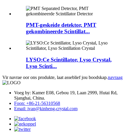
PMT-geskeide detektor, PMT
gekombineerde Scintillat...
LYSO:Ce Scintillator, Lyso Crystal,
Lyso Scinti...
Vir navrae oor ons produkte, laat asseblief jou boodskap.
navraag
Voeg by: Kamer E08, Gebou 19, Laan 2999, Hutai Rd,
Sjanghai, China.
Foon: +86-21-56310568
Email: ivan@kinheng-crystal.com