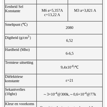
Eenheid Sel
M6 a=5,357A
M3 a=3,821 A
Konstante
c=13,22 A
Smeltpunt (℃)
2080
3
Digtheid (g/cm
）
6,52
Hardheid (Mho)
6-6,5
Termiese uitsetting
-6
9,4x10
/℃
Diëlektriese
ε=21
konstante
Sekantverlies
-4
-4
(10ghz)
～3×10
@300k,～0,6×10
@77k
Kleur en voorkoms