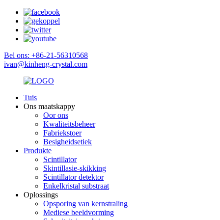
Bel ons: +86-21-56310568
ivan@kinheng-crystal.com
Tuis
Ons maatskappy
Oor ons
Kwaliteitsbeheer
Fabriekstoer
Besigheidsetiek
Produkte
Scintillator
Skintillasie-skikking
Scintillator detektor
Enkelkristal substraat
Oplossings
Opsporing van kernstraling
Mediese beeldvorming