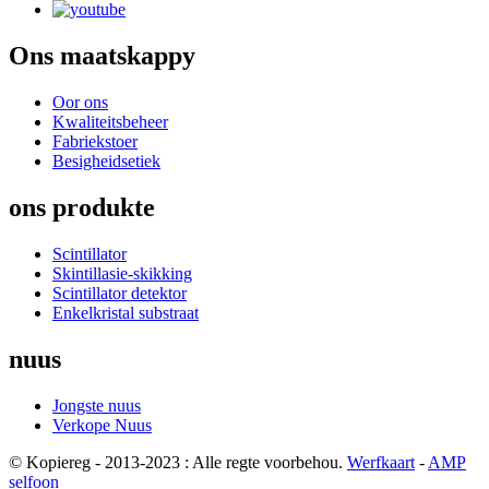
Ons maatskappy
Oor ons
Kwaliteitsbeheer
Fabriekstoer
Besigheidsetiek
ons produkte
Scintillator
Skintillasie-skikking
Scintillator detektor
Enkelkristal substraat
nuus
Jongste nuus
Verkope Nuus
© Kopiereg - 2013-2023 : Alle regte voorbehou.
Werfkaart
-
AMP
selfoon