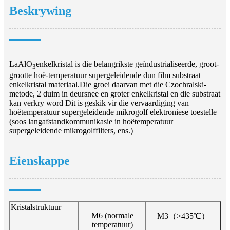
Beskrywing
LaAlO
enkelkristal is die belangrikste geïndustrialiseerde, groot-
3
grootte hoë-temperatuur supergeleidende dun film substraat
enkelkristal materiaal.Die groei daarvan met die Czochralski-
metode, 2 duim in deursnee en groter enkelkristal en die substraat
kan verkry word Dit is geskik vir die vervaardiging van
hoëtemperatuur supergeleidende mikrogolf elektroniese toestelle
(soos langafstandkommunikasie in hoëtemperatuur
supergeleidende mikrogolffilters, ens.)
Eienskappe
Kristalstruktuur
M6 (normale
M3（>435℃）
temperatuur)